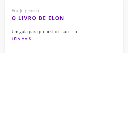
Eric Jorgenson
O LIVRO DE ELON
Um guia para propósito e sucesso
LEIA MAIS
Peter A. Levine & Ann Frederick
O DESPERTAR DO TIGRE
Curando o trauma
LEIA MAIS